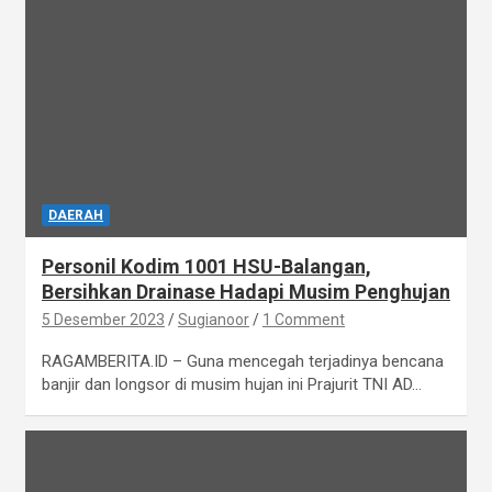
DAERAH
Personil Kodim 1001 HSU-Balangan,
Bersihkan Drainase Hadapi Musim Penghujan
5 Desember 2023
Sugianoor
1 Comment
RAGAMBERITA.ID – Guna mencegah terjadinya bencana
banjir dan longsor di musim hujan ini Prajurit TNI AD…