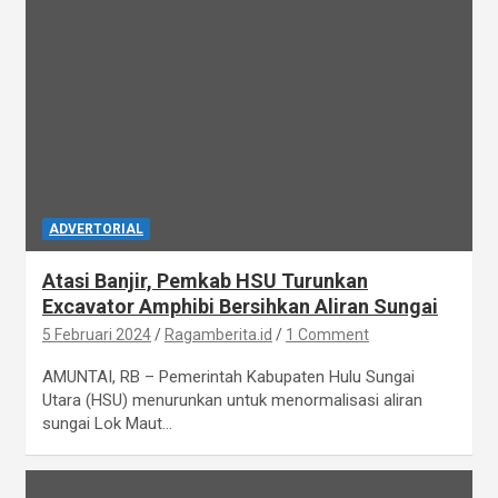
ADVERTORIAL
Atasi Banjir, Pemkab HSU Turunkan
Excavator Amphibi Bersihkan Aliran Sungai
5 Februari 2024
Ragamberita.id
1 Comment
AMUNTAI, RB – Pemerintah Kabupaten Hulu Sungai
Utara (HSU) menurunkan untuk menormalisasi aliran
sungai Lok Maut…