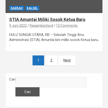
DAERAH
KALSEL
STIA Amuntai Miliki Sosok Ketua Baru
9 Juni 2022
Ragamberita.id
12 Comments
HULU SUNGAI UTARA, RB – Sekolah Tinggi Ilmu
Administrasi (STIA) Amuntai kini miliki sosok Ketua baru,
…
1
2
Next
P
a
g
Cari
i
Cari
n
a