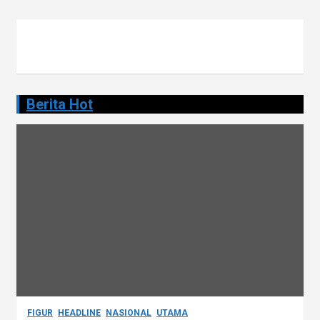
s
i
p
o
s
Berita Hot
FIGUR
HEADLINE
NASIONAL
UTAMA