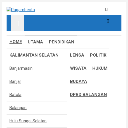
S
k
Informatif, Edukatif & Inpiratif
Ragamberita
i
p
t
o
c
HOME
UTAMA
PENDIDIKAN
o
n
KALIMANTAN SELATAN
LENSA
POLITIK
t
e
Banjarmasin
WISATA
HUKUM
n
t
Banjar
BUDAYA
Batola
DPRD BALANGAN
Balangan
Hulu Sungai Selatan