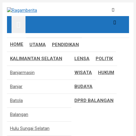
S
k
Informatif, Edukatif & Inpiratif
Ragamberita
i
p
t
o
c
HOME
UTAMA
PENDIDIKAN
o
n
KALIMANTAN SELATAN
LENSA
POLITIK
t
e
Banjarmasin
WISATA
HUKUM
n
t
Banjar
BUDAYA
Batola
DPRD BALANGAN
Balangan
Hulu Sungai Selatan