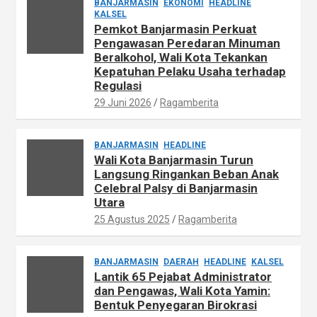
BANJARMASIN
EKONOMI
HEADLINE
KALSEL
Pemkot Banjarmasin Perkuat
Pengawasan Peredaran Minuman
Beralkohol, Wali Kota Tekankan
Kepatuhan Pelaku Usaha terhadap
Regulasi
29 Juni 2026
Ragamberita
BANJARMASIN
HEADLINE
Wali Kota Banjarmasin Turun
Langsung Ringankan Beban Anak
Celebral Palsy di Banjarmasin
Utara
25 Agustus 2025
Ragamberita
BANJARMASIN
DAERAH
HEADLINE
KALSEL
Lantik 65 Pejabat Administrator
dan Pengawas, Wali Kota Yamin:
Bentuk Penyegaran Birokrasi