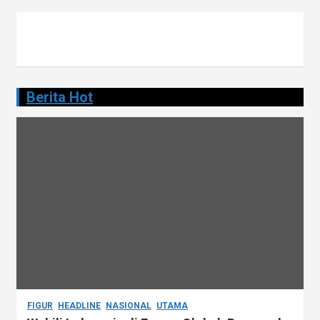
s
Berita Hot
FIGUR
HEADLINE
NASIONAL
UTAMA