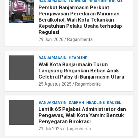
BANJARMASIN
EKONOMI
HEADLINE
KALSEL
Pemkot Banjarmasin Perkuat
Pengawasan Peredaran Minuman
Beralkohol, Wali Kota Tekankan
Kepatuhan Pelaku Usaha terhadap
Regulasi
29 Juni 2026
Ragamberita
BANJARMASIN
HEADLINE
Wali Kota Banjarmasin Turun
Langsung Ringankan Beban Anak
Celebral Palsy di Banjarmasin Utara
25 Agustus 2025
Ragamberita
BANJARMASIN
DAERAH
HEADLINE
KALSEL
Lantik 65 Pejabat Administrator dan
Pengawas, Wali Kota Yamin: Bentuk
Penyegaran Birokrasi
21 Juli 2025
Ragamberita