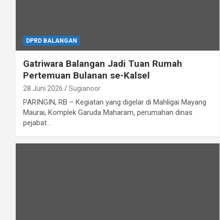
DPRD BALANGAN
Gatriwara Balangan Jadi Tuan Rumah
Pertemuan Bulanan se-Kalsel
28 Juni 2026
Sugianoor
PARINGIN, RB – Kegiatan yang digelar di Mahligai Mayang
Maurai, Komplek Garuda Maharam, perumahan dinas
pejabat…