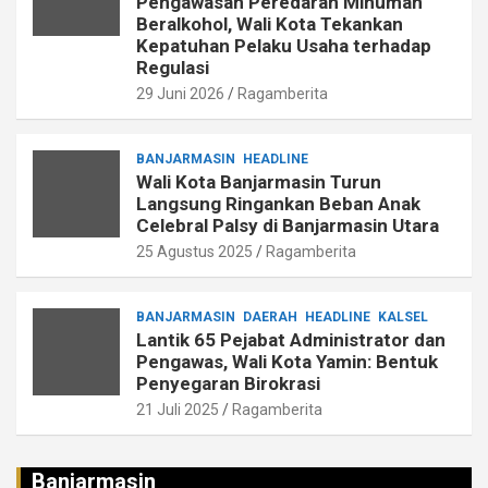
Pengawasan Peredaran Minuman
Beralkohol, Wali Kota Tekankan
Kepatuhan Pelaku Usaha terhadap
Regulasi
29 Juni 2026
Ragamberita
BANJARMASIN
HEADLINE
Wali Kota Banjarmasin Turun
Langsung Ringankan Beban Anak
Celebral Palsy di Banjarmasin Utara
25 Agustus 2025
Ragamberita
BANJARMASIN
DAERAH
HEADLINE
KALSEL
Lantik 65 Pejabat Administrator dan
Pengawas, Wali Kota Yamin: Bentuk
Penyegaran Birokrasi
21 Juli 2025
Ragamberita
Banjarmasin