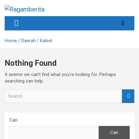
Skip
to
content
Informatif, Edukatif & Inpiratif
Ragamberita
Home
Daerah
Kalsel
Nothing Found
It seems we can’t find what you’re looking for. Perhaps
searching can help.
S
e
a
r
c
Cari
h
Cari