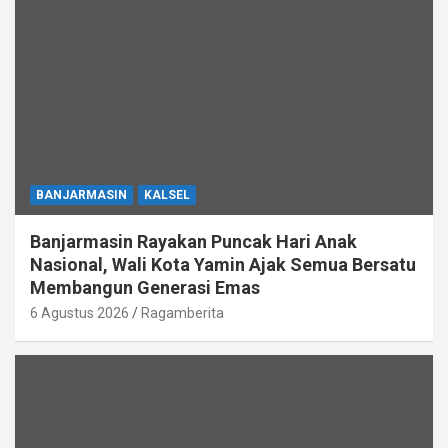
BANJARMASIN
KALSEL
Banjarmasin Rayakan Puncak Hari Anak
Nasional, Wali Kota Yamin Ajak Semua Bersatu
Membangun Generasi Emas
6 Agustus 2026
Ragamberita