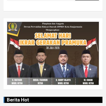
Berita Hot