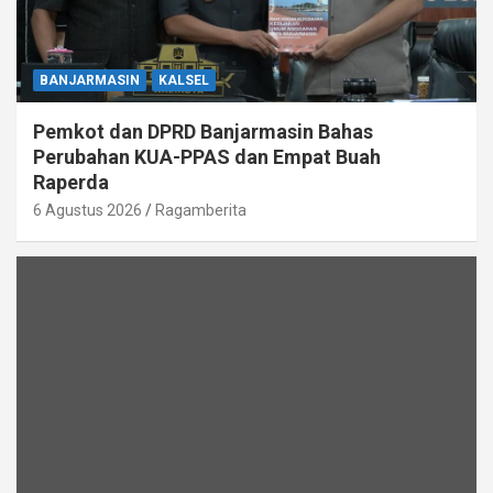
BANJARMASIN
KALSEL
Pemkot dan DPRD Banjarmasin Bahas
Perubahan KUA-PPAS dan Empat Buah
Raperda
6 Agustus 2026
Ragamberita