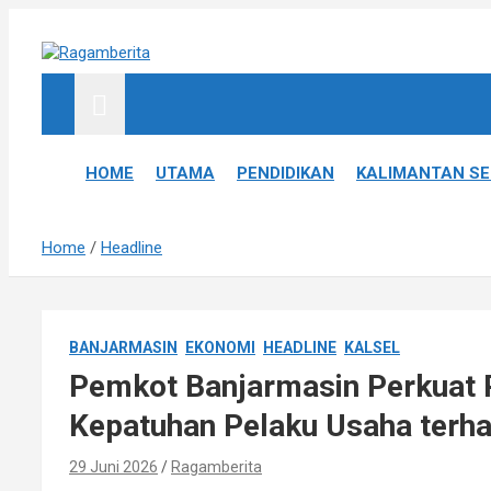
S
k
i
Informatif, Edukatif & Inpiratif
Ragamberita
p
t
o
c
HOME
UTAMA
PENDIDIKAN
KALIMANTAN S
o
n
t
Home
Headline
e
n
t
BANJARMASIN
EKONOMI
HEADLINE
KALSEL
Pemkot Banjarmasin Perkuat 
Kepatuhan Pelaku Usaha terha
29 Juni 2026
Ragamberita