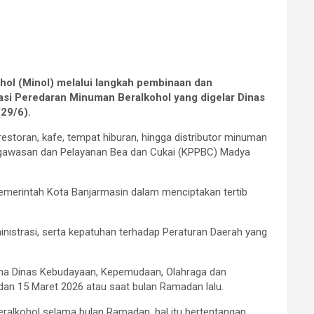
l (Minol) melalui langkah pembinaan dan
asi Peredaran Minuman Beralkohol yang digelar Dinas
(29/6).
restoran, kafe, tempat hiburan, hingga distributor minuman
Pengawasan dan Pelayanan Bea dan Cukai (KPPBC) Madya
erintah Kota Banjarmasin dalam menciptakan tertib
inistrasi, serta kepatuhan terhadap Peraturan Daerah yang
rsama Dinas Kebudayaan, Kepemudaan, Olahraga dan
an 15 Maret 2026 atau saat bulan Ramadan lalu.
ralkohol selama bulan Ramadan, hal itu bertentangan