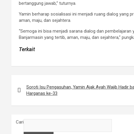
bertanggung jawab,” tuturnya.
Yamin berharap sosialisasi ini menjadi ruang dialog yang 
aman, maju, dan sejahtera.
“Semoga ini bisa menjadi sarana dialog dan pembelajaran
Banjarmasin yang tertib, aman, maju, dan sejahtera,” pung
Terkait
N
Soroti Isu Pengasuhan, Yamin Ajak Ayah Wajib Hadir b
a
Harganas ke-33
v
i
g
Cari
a