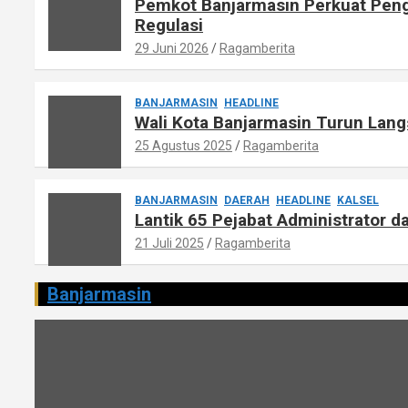
Pemkot Banjarmasin Perkuat Peng
Regulasi
29 Juni 2026
Ragamberita
BANJARMASIN
HEADLINE
Wali Kota Banjarmasin Turun Lang
25 Agustus 2025
Ragamberita
BANJARMASIN
DAERAH
HEADLINE
KALSEL
Lantik 65 Pejabat Administrator d
21 Juli 2025
Ragamberita
Banjarmasin