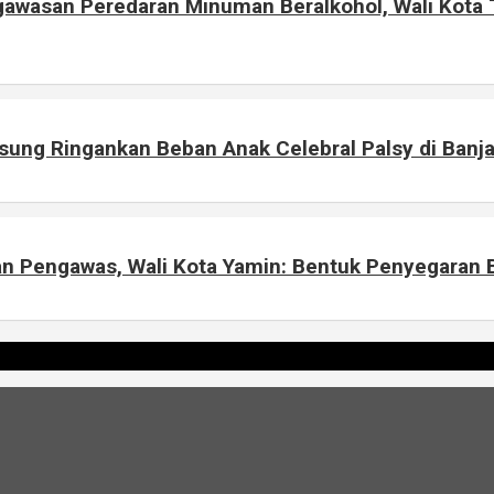
awasan Peredaran Minuman Beralkohol, Wali Kota
sung Ringankan Beban Anak Celebral Palsy di Banj
an Pengawas, Wali Kota Yamin: Bentuk Penyegaran B