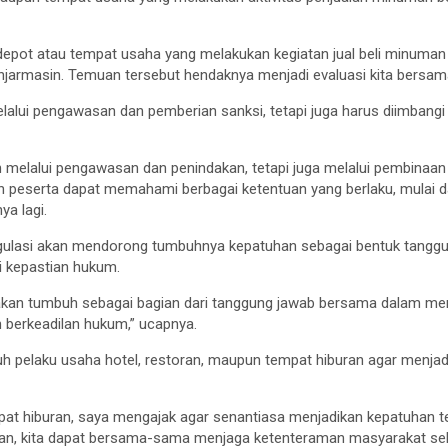
pot atau tempat usaha yang melakukan kegiatan jual beli minuman b
jarmasin. Temuan tersebut hendaknya menjadi evaluasi kita bersama
elalui pengawasan dan pemberian sanksi, tetapi juga harus diimba
 melalui pengawasan dan penindakan, tetapi juga melalui pembinaa
uruh peserta dapat memahami berbagai ketentuan yang berlaku, mulai da
ya lagi.
ulasi akan mendorong tumbuhnya kepatuhan sebagai bentuk tanggu
i kepastian hukum.
kan tumbuh sebagai bagian dari tanggung jawab bersama dalam men
 berkeadilan hukum,” ucapnya.
h pelaku usaha hotel, restoran, maupun tempat hiburan agar menjadi
at hiburan, saya mengajak agar senantiasa menjadikan kepatuhan te
ian, kita dapat bersama-sama menjaga ketenteraman masyarakat s