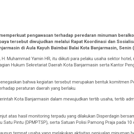
emperkuat pengawasan terhadap peredaran minuman beralkoho
ya tersebut diwujudkan melalui Rapat Koordinasi dan Sosialis
jarmasin di Aula Kayuh Baimbai Balai Kota Banjarmasin, Senin 
 H. Muhammad Yamin HR, itu diikuti para pelaku usaha sektor hotel, 
i Bagian Hukum Sekretariat Daerah Kota Banjarmasin serta Kantor 
negaskan bahwa kegiatan tersebut merupakan bentuk komitmen Pem
terhadap peraturan daerah yang berlaku.
erintah Kota Banjarmasin dalam mewujudkan tertib usaha, tertib adm
lanjut atas hasil monitoring terpadu yang dilakukan Disperdagin be
 Satu Pintu (DPMPTSP), serta Satuan Polisi Pamong Praja pada 10 d
 maupun tempat usaha yang melakukan aktivitas penjualan minuman be