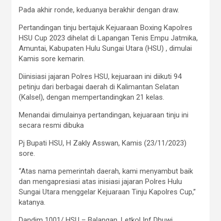
Pada akhir ronde, keduanya berakhir dengan draw.
Pertandingan tinju bertajuk Kejuaraan Boxing Kapolres
HSU Cup 2023 dihelat di Lapangan Tenis Empu Jatmika,
Amuntai, Kabupaten Hulu Sungai Utara (HSU) , dimulai
Kamis sore kemarin.
Diinisiasi jajaran Polres HSU, kejuaraan ini diikuti 94
petinju dari berbagai daerah di Kalimantan Selatan
(Kalsel), dengan mempertandingkan 21 kelas.
Menandai dimulainya pertandingan, kejuaraan tinju ini
secara resmi dibuka
Pj Bupati HSU, H Zakly Asswan, Kamis (23/11/2023)
sore.
“Atas nama pemerintah daerah, kami menyambut baik
dan mengapresiasi atas inisiasi jajaran Polres Hulu
Sungai Utara menggelar Kejuaraan Tinju Kapolres Cup,”
katanya.
Dandim 1001/ HSU – Balangan, Letkol Inf Dhuwi