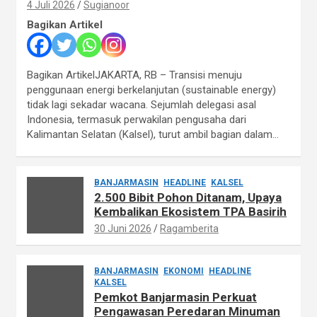
4 Juli 2026
Sugianoor
Bagikan Artikel
Bagikan ArtikelJAKARTA, RB – Transisi menuju
penggunaan energi berkelanjutan (sustainable energy)
tidak lagi sekadar wacana. Sejumlah delegasi asal
Indonesia, termasuk perwakilan pengusaha dari
Kalimantan Selatan (Kalsel), turut ambil bagian dalam…
BANJARMASIN
HEADLINE
KALSEL
2.500 Bibit Pohon Ditanam, Upaya
Kembalikan Ekosistem TPA Basirih
30 Juni 2026
Ragamberita
BANJARMASIN
EKONOMI
HEADLINE
KALSEL
Pemkot Banjarmasin Perkuat
Pengawasan Peredaran Minuman