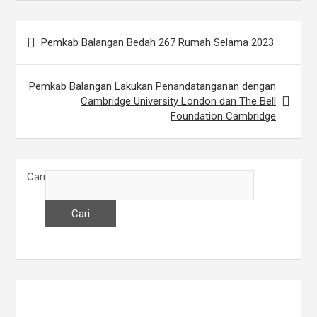
Pemkab Balangan Bedah 267 Rumah Selama 2023
N
a
Pemkab Balangan Lakukan Penandatanganan dengan
v
Cambridge University London dan The Bell
i
Foundation Cambridge
g
a
Cari
s
i
Cari
p
o
s