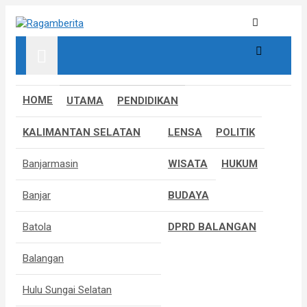
S
k
Informatif, Edukatif & Inpiratif
Ragamberita
i
p
t
o
c
HOME
UTAMA
PENDIDIKAN
o
n
KALIMANTAN SELATAN
LENSA
POLITIK
t
e
Banjarmasin
WISATA
HUKUM
n
t
Banjar
BUDAYA
Batola
DPRD BALANGAN
Balangan
Hulu Sungai Selatan