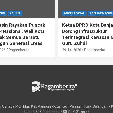
SIN
KALSEL
ADVERTORIAL
BANJARMASIN
asin Rayakan Puncak
Ketua DPRD Kota Banj
k Nasional, Wali Kota
Dorong Infrastruktur
jak Semua Bersatu
Terintegrasi Kawasan
un Generasi Emas
Guru Zuhdi
2026
Ragamberita
29 Juli 2026
Ragamberita
 Cahaya Muhibbin Kel. Paringin Kota, Kec. Paringin, Kab. Balangan - 
Telp : 0853 4566 2222 / 0851 7121 6622