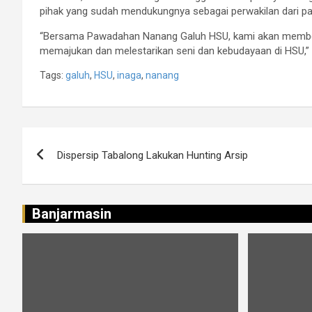
pihak yang sudah mendukungnya sebagai perwakilan dari pa
“Bersama Pawadahan Nanang Galuh HSU, kami akan member
memajukan dan melestarikan seni dan kebudayaan di HSU,” 
Tags:
galuh
,
HSU
,
inaga
,
nanang
Navigasi
Dispersip Tabalong Lakukan Hunting Arsip
pos
Banjarmasin