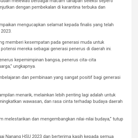
 sudah melewati berbagai macam tahapan seleksi seperti
anjutkan dengan pembekalan di karantina terbuka dan
mpaikan mengucapkan selamat kepada finalis yang telah
 2023.
yang memberi kesempatan pada generasi muda untuk
ensi mereka sebagai generasi penerus di daerah ini.
penerus kepemimpinan bangsa, penerus cita-cita
arga,” ungkapnya.
embelajaran dan pembinaan yang sangat positif bagi generasi
ilan menarik, melainkan lebih penting lagi adalah untuk
ingkatkan wawasan, dan rasa cinta terhadap budaya daerah
m melestarikan dan mengembangkan nilai-nilai budaya,” tutup
agai Nanang HSU 2023 dan berterima kasih kepada semua