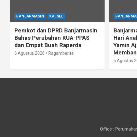
BANJARMASIN
KALSEL
BANJARMA
Pemkot dan DPRD Banjarmasin
Banjarm
Bahas Perubahan KUA-PPAS
Hari Ana
dan Empat Buah Raperda
Yamin A
Membang
6 Agustus 2026
Ragamberita
6 Agustus 
Office : Perumahan