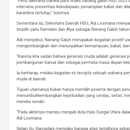
“Periu diketahui bahwa para finalis nanang galuh HSU 2023
interview, presentasi kebudayaan, penampilan bakat dan dil
karantina tertutup,” tuturnya.
Sementara itu, Sekretaris Daerah HSU, Adi Lesmana menya
terpilih yaitu Ramdani dan Alya sebagai Nanang Galuh tahun
Adi menyebut, Nanang Galuh merupakan kegiatan positif 
mengembangkan dan menunjukkan kemampuan, bakat, dan pot
“Karena kita sadari bahwa generasi muda adalah generasi 
pembangunan banua dan sebagai permata masa depan kelu
Ia berharap, melalui kegiatan ini tercipta sebuah wahana p
muda di daerah.
Tujuan utamanya bukan hanya memilih peserta dengan penamp
menumbuhkembangkan kepribadian yang cerdas, sehat, men
mereka sendiri.
“Pada akhirnya mampu menjadi duta Hulu Sungai Utara dala
Adi Lesmana.
Selain itu, Ramadani mengaku bangga atas terpilihnya seb