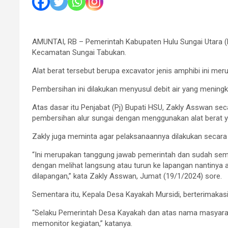
AMUNTAI, RB – Pemerintah Kabupaten Hulu Sungai Utara (
Kecamatan Sungai Tabukan.
Alat berat tersebut berupa excavator jenis amphibi ini 
Pembersihan ini dilakukan menyusul debit air yang mening
Atas dasar itu Penjabat (Pj) Bupati HSU, Zakly Asswan se
pembersihan alur sungai dengan menggunakan alat berat ya
Zakly juga meminta agar pelaksanaannya dilakukan secara
“Ini merupakan tanggung jawab pemerintah dan sudah semes
dengan melihat langsung atau turun ke lapangan nantiny
dilapangan,” kata Zakly Asswan, Jumat (19/1/2024) sore.
Sementara itu, Kepala Desa Kayakah Mursidi, berterimak
“Selaku Pemerintah Desa Kayakah dan atas nama masyarak
memonitor kegiatan,” katanya.