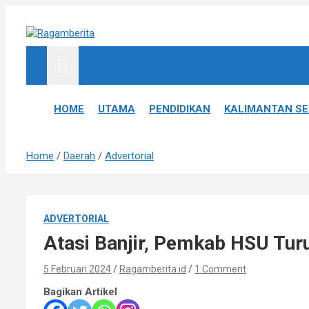
S
k
i
Informatif, Edukatif & Inpiratif
Ragamberita
p
t
o
c
HOME
UTAMA
PENDIDIKAN
KALIMANTAN S
o
n
t
Home
Daerah
Advertorial
e
n
t
ADVERTORIAL
Atasi Banjir, Pemkab HSU Tur
5 Februari 2024
Ragamberita.id
1 Comment
Bagikan Artikel