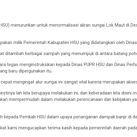
HSU) menurunkan untuk menormalisasi aliran sungai Lok Maut di De
merupakan milik Pemerintah Kabupaten HSU yang didatangkan oleh Di
kat ditambah berbagai sampah yang menumpuk di antara batang pohon 
cara tegas menginstruksikan kepada Dinas PUPR HSU dan Dinas Perhub
ng baru dipergunakan itu.
 cepat mengingat alur sungai ini sangat vital karena merupakan ak
tinya lah kita berupaya melakukan ini, dan keberadaan kita disini 
a akan mempermudah dalam melakukan perencanaan dan kebijakan yan
asih kepada Pemkab HSU dalam upaya penanganan dampak banjir di d
at kami mengucapkan terima kasih kepada pemerintah daerah pada h