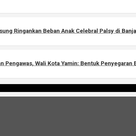
sung Ringankan Beban Anak Celebral Palsy di Banj
an Pengawas, Wali Kota Yamin: Bentuk Penyegaran B