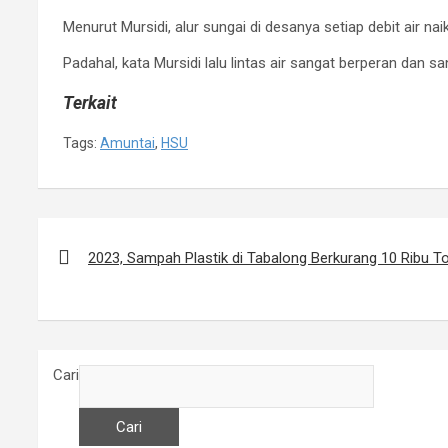
Menurut Mursidi, alur sungai di desanya setiap debit air naik 
Padahal, kata Mursidi lalu lintas air sangat berperan dan sa
Terkait
Tags:
Amuntai
,
HSU
N
2023, Sampah Plastik di Tabalong Berkurang 10 Ribu T
a
v
i
g
Cari
a
s
Cari