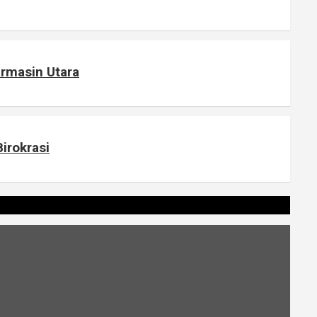
armasin Utara
irokrasi