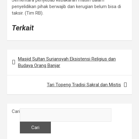
Sementara penyebab kebakaran masih dalam
penyelidikan pihak berwajib dan kerugian belum bisa di
taksir. (Tim RB).
Terkait
Masjid Sultan Suriansyah Eksistensi Religius dan
N
Budaya Orang Banjar
a
v
Tari Topeng Tradisi Sakral dan Mistis
i
g
a
Cari
s
Cari
i