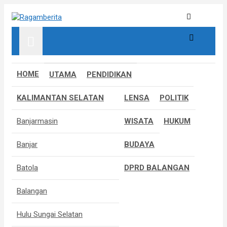
S
k
Informatif, Edukatif & Inpiratif
Ragamberita
i
p
t
o
c
HOME
UTAMA
PENDIDIKAN
o
n
KALIMANTAN SELATAN
LENSA
POLITIK
t
e
Banjarmasin
WISATA
HUKUM
n
t
Banjar
BUDAYA
Batola
DPRD BALANGAN
Balangan
Hulu Sungai Selatan