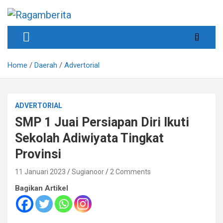
Skip
to
content
Informatif, Edukatif & Inpiratif
Ragamberita
Home
Daerah
Advertorial
ADVERTORIAL
SMP 1 Juai Persiapan Diri Ikuti
Sekolah Adiwiyata Tingkat
Provinsi
11 Januari 2023
Sugianoor
2 Comments
Bagikan Artikel