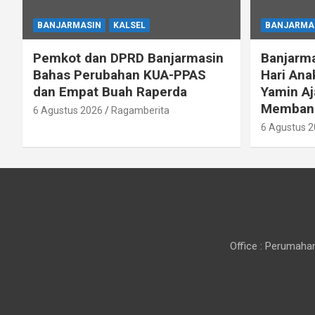
BANJARMASIN
KALSEL
BANJARMA
Pemkot dan DPRD Banjarmasin
Banjarm
Bahas Perubahan KUA-PPAS
Hari Ana
dan Empat Buah Raperda
Yamin A
Membang
6 Agustus 2026
Ragamberita
6 Agustus 
Office : Perumahan