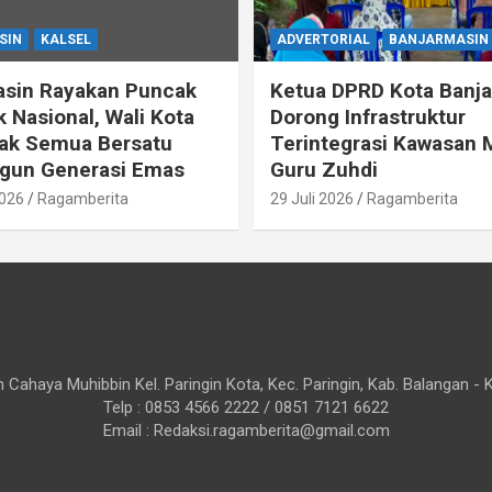
SIN
KALSEL
ADVERTORIAL
BANJARMASIN
asin Rayakan Puncak
Ketua DPRD Kota Banj
k Nasional, Wali Kota
Dorong Infrastruktur
jak Semua Bersatu
Terintegrasi Kawasan
un Generasi Emas
Guru Zuhdi
2026
Ragamberita
29 Juli 2026
Ragamberita
 Cahaya Muhibbin Kel. Paringin Kota, Kec. Paringin, Kab. Balangan - 
Telp : 0853 4566 2222 / 0851 7121 6622
Email : Redaksi.ragamberita@gmail.com