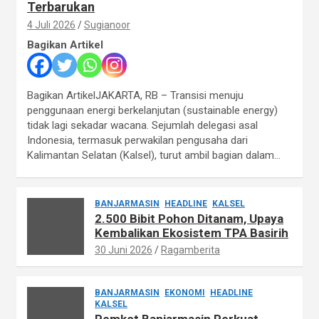
Terbarukan
4 Juli 2026
Sugianoor
Bagikan Artikel
Bagikan ArtikelJAKARTA, RB – Transisi menuju
penggunaan energi berkelanjutan (sustainable energy)
tidak lagi sekadar wacana. Sejumlah delegasi asal
Indonesia, termasuk perwakilan pengusaha dari
Kalimantan Selatan (Kalsel), turut ambil bagian dalam…
BANJARMASIN
HEADLINE
KALSEL
2.500 Bibit Pohon Ditanam, Upaya
Kembalikan Ekosistem TPA Basirih
30 Juni 2026
Ragamberita
BANJARMASIN
EKONOMI
HEADLINE
KALSEL