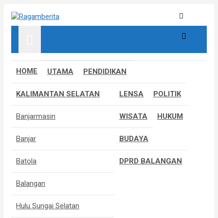
S
k
Informatif, Edukatif & Inpiratif
Ragamberita
i
p
t
o
c
HOME
UTAMA
PENDIDIKAN
o
n
KALIMANTAN SELATAN
LENSA
POLITIK
t
e
Banjarmasin
WISATA
HUKUM
n
t
Banjar
BUDAYA
Batola
DPRD BALANGAN
Balangan
Hulu Sungai Selatan