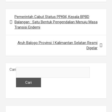
Pemerintah Cabut Status PPKM, Kepala BPBD
N
Balangan : Satu Bentuk Pengendalian Menuju Masa
a
Transisi Endemi
v
i
Aruh Balogo Provinsi I Kalimantan Selatan Resmi
Digelar
g
a
s
Cari
i
p
Cari
o
s