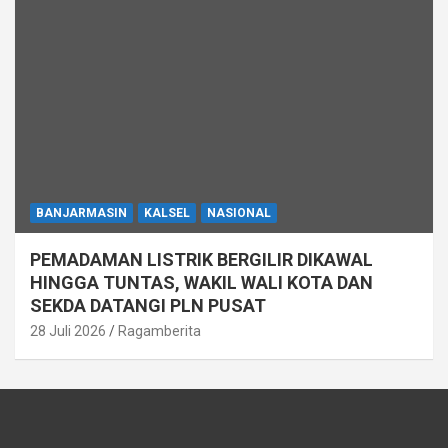
BANJARMASIN
KALSEL
NASIONAL
PEMADAMAN LISTRIK BERGILIR DIKAWAL
HINGGA TUNTAS, WAKIL WALI KOTA DAN
SEKDA DATANGI PLN PUSAT
28 Juli 2026
Ragamberita