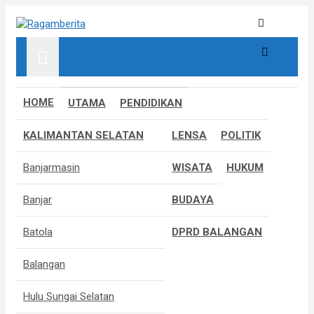
S
k
Informatif, Edukatif & Inpiratif
Ragamberita
i
p
t
o
c
HOME
UTAMA
PENDIDIKAN
o
n
KALIMANTAN SELATAN
LENSA
POLITIK
t
e
Banjarmasin
WISATA
HUKUM
n
t
Banjar
BUDAYA
Batola
DPRD BALANGAN
Balangan
Hulu Sungai Selatan