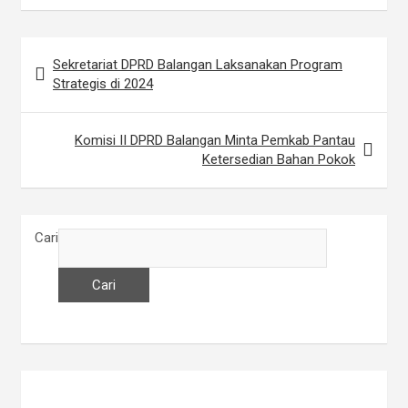
Sekretariat DPRD Balangan Laksanakan Program
N
Strategis di 2024
a
v
Komisi II DPRD Balangan Minta Pemkab Pantau
i
Ketersedian Bahan Pokok
g
a
Cari
s
i
Cari
p
o
s