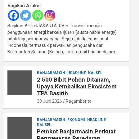
Bagikan Artikel
Bagikan ArtikelJAKARTA, RB – Transisi menuju
penggunaan energi berkelanjutan (sustainable energy)
tidak lagi sekadar wacana. Sejumlah delegasi asal
Indonesia, termasuk perwakilan pengusaha dari
Kalimantan Selatan (Kalsel), turut ambil bagian dalam…
BANJARMASIN
HEADLINE
KALSEL
2.500 Bibit Pohon Ditanam,
Upaya Kembalikan Ekosistem
TPA Basirih
30 Juni 2026
Ragamberita
BANJARMASIN
EKONOMI
HEADLINE
KALSEL
Pemkot Banjarmasin Perkuat
Pengawasan Peredaran