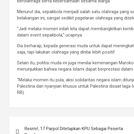
berolahraga serta kebersamaan sesama warga.
Menurut dia, sepakbola menjadi salah satu olahraga yang s
belakangan ini, sangat sedikit pagelaran olahraga yang disel
“Jadi melalui momen inilah kita dapat membangkitkan kemb
dalam event sepakbola,” ucapnya.
Dia berharap, kepada generasi muda untuk dapat meningka
saja, tapi lakukan olahraga yang dinilai lebih positif.
Selain itu, politisi muda ini juga menilai kemenangan Marok
menunjukkan bahwa negara Islami dapat berprestasi dalam 
“Melalui momen itu pula, aksi solidaritas negara islam di
Palestina dan nyanyian khusus untuk Palestina disaat laga-
RB).
Navigasi
Resmi!, 17 Parpol Ditetapkan KPU Sebagai Peserta