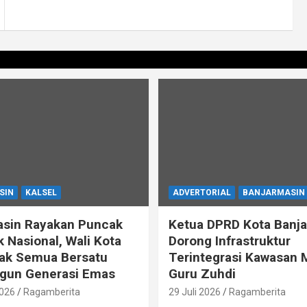
SIN
KALSEL
ADVERTORIAL
BANJARMASIN
asin Rayakan Puncak
Ketua DPRD Kota Banj
k Nasional, Wali Kota
Dorong Infrastruktur
jak Semua Bersatu
Terintegrasi Kawasan
un Generasi Emas
Guru Zuhdi
2026
Ragamberita
29 Juli 2026
Ragamberita