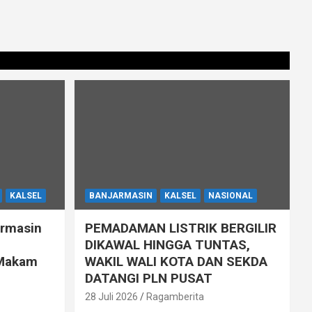
KALSEL
BANJARMASIN
KALSEL
NASIONAL
armasin
PEMADAMAN LISTRIK BERGILIR
DIKAWAL HINGGA TUNTAS,
 Makam
WAKIL WALI KOTA DAN SEKDA
DATANGI PLN PUSAT
28 Juli 2026
Ragamberita