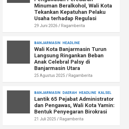
Minuman Beralkohol, Wali Kota
Tekankan Kepatuhan Pelaku
Usaha terhadap Regulasi
29 Juni 2026
Ragamberita
BANJARMASIN
HEADLINE
Wali Kota Banjarmasin Turun
Langsung Ringankan Beban
Anak Celebral Palsy di
Banjarmasin Utara
25 Agustus 2025
Ragamberita
BANJARMASIN
DAERAH
HEADLINE
KALSEL
Lantik 65 Pejabat Administrator
dan Pengawas, Wali Kota Yamin:
Bentuk Penyegaran Birokrasi
21 Juli 2025
Ragamberita