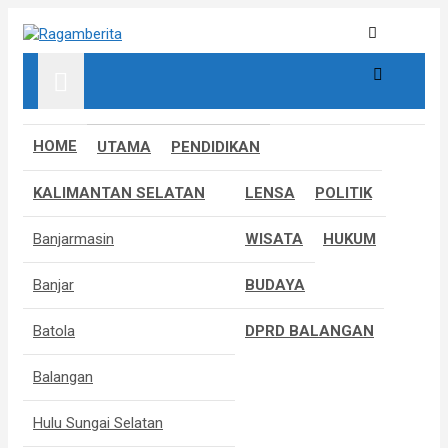
S
k
Informatif, Edukatif & Inpiratif
Ragamberita
i
p
t
o
c
HOME
UTAMA
PENDIDIKAN
o
n
KALIMANTAN SELATAN
LENSA
POLITIK
t
e
Banjarmasin
WISATA
HUKUM
n
t
Banjar
BUDAYA
Batola
DPRD BALANGAN
Balangan
Hulu Sungai Selatan