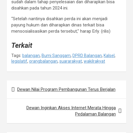
sudah dalam tahap penyelesaian dan diharapkan bisa
disahkan pada tahun 2024 ini.
“Setelah nantinya disahkan perda ini akan menjadi
payung hukum dan diharapkan dinas terkait bisa
mensosialisasikan perda tersebut,” harap Erly. (rilis)
Terkait
Tags:
balangan
,
Bumi Sanggam
,
DPRD Balangan
,
Kalsel
,
legislatif
,
orangbalangan
,
suararakyat
,
wakilrakyat
Dewan Nilai Program Pembangunan Terus Berjalan
N
a
Dewan Inginkan Akses Internet Merata Hingga
v
Pedalaman Balangan
i
g