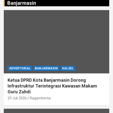
Banjarmasin
ADVERTORIAL
BANJARMASIN
KALSEL
Ketua DPRD Kota Banjarmasin Dorong
Infrastruktur Terintegrasi Kawasan Makam
Guru Zuhdi
29 Juli 2026
Ragamberita