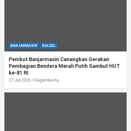
BANJARMASIN
KALSEL
Pemkot Banjarmasin Canangkan Gerakan
Pembagian Bendera Merah Putih Sambut HUT
ke-81 RI
27 Juli 2026
Ragamberita