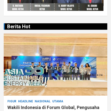
Berita Hot
FIGUR
HEADLINE
NASIONAL
UTAMA
Wakili Indonesia di Forum Global, Pengusaha