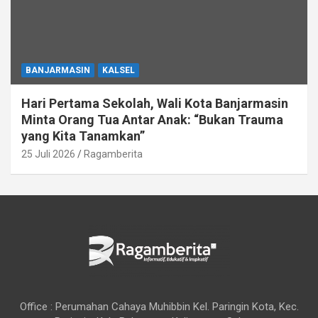
BANJARMASIN
KALSEL
Hari Pertama Sekolah, Wali Kota Banjarmasin
Minta Orang Tua Antar Anak: “Bukan Trauma
yang Kita Tanamkan”
25 Juli 2026
Ragamberita
Office : Perumahan Cahaya Muhibbin Kel. Paringin Kota, Kec.