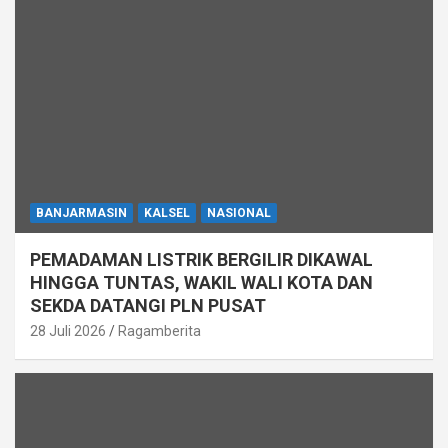
BANJARMASIN
KALSEL
NASIONAL
PEMADAMAN LISTRIK BERGILIR DIKAWAL
HINGGA TUNTAS, WAKIL WALI KOTA DAN
SEKDA DATANGI PLN PUSAT
28 Juli 2026
Ragamberita