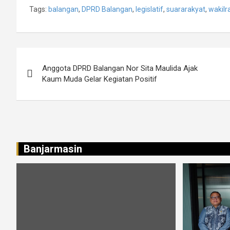
Tags:
balangan
,
DPRD Balangan
,
legislatif
,
suararakyat
,
wakilr
Navigasi
Anggota DPRD Balangan Nor Sita Maulida Ajak
pos
Kaum Muda Gelar Kegiatan Positif
Banjarmasin