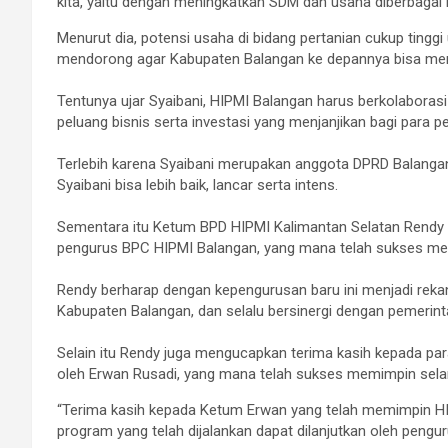
kita, yaitu dengan meningkatkan SDM dan usaha diberbagai 
Menurut dia, potensi usaha di bidang pertanian cukup ting
mendorong agar Kabupaten Balangan ke depannya bisa men
Tentunya ujar Syaibani, HIPMI Balangan harus berkolabora
peluang bisnis serta investasi yang menjanjikan bagi para 
Terlebih karena Syaibani merupakan anggota DPRD Balanga
Syaibani bisa lebih baik, lancar serta intens.
Sementara itu Ketum BPD HIPMI Kalimantan Selatan Rendy 
pengurus BPC HIPMI Balangan, yang mana telah sukses me
Rendy berharap dengan kepengurusan baru ini menjadi rek
Kabupaten Balangan, dan selalu bersinergi dengan pemerintah
Selain itu Rendy juga mengucapkan terima kasih kepada p
oleh Erwan Rusadi, yang mana telah sukses memimpin selama
“Terima kasih kepada Ketum Erwan yang telah memimpin HIP
program yang telah dijalankan dapat dilanjutkan oleh pengur