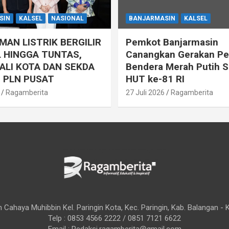
SIN
KALSEL
NASIONAL
BANJARMASIN
KALSEL
AN LISTRIK BERGILIR
Pemkot Banjarmasin
 HINGGA TUNTAS,
Canangkan Gerakan P
ALI KOTA DAN SEKDA
Bendera Merah Putih 
 PLN PUSAT
HUT ke-81 RI
Ragamberita
27 Juli 2026
Ragamberita
 Cahaya Muhibbin Kel. Paringin Kota, Kec. Paringin, Kab. Balangan - 
Telp : 0853 4566 2222 / 0851 7121 6622
Email : Redaksi.ragamberita@gmail.com