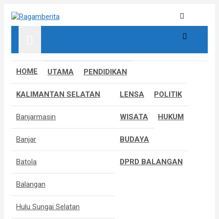
S
k
Informatif, Edukatif & Inpiratif
Ragamberita
i
p
t
o
c
HOME
UTAMA
PENDIDIKAN
o
n
KALIMANTAN SELATAN
LENSA
POLITIK
t
e
Banjarmasin
WISATA
HUKUM
n
t
Banjar
BUDAYA
Batola
DPRD BALANGAN
Balangan
Hulu Sungai Selatan