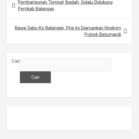
Pembangunan Tempat Ibadah, Selalu Didukung
N
Pemkab Balangan
a
v
Bawa Sabu Ke Balangan, Pria Ini Diamankan Reskrim
i
Polsek Batumandi
g
a
Cari
s
i
Cari
p
o
s