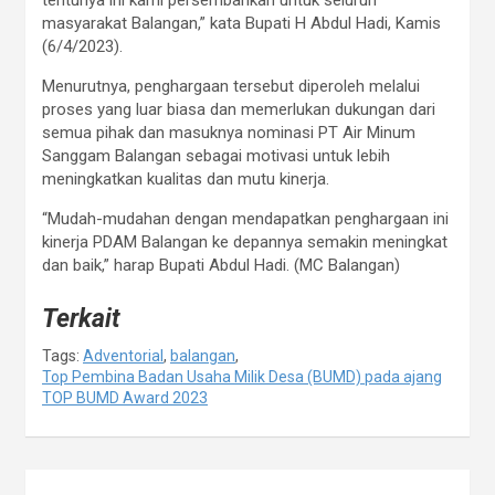
tentunya ini kami persembahkan untuk seluruh
masyarakat Balangan,” kata Bupati H Abdul Hadi, Kamis
(6/4/2023).
Menurutnya, penghargaan tersebut diperoleh melalui
proses yang luar biasa dan memerlukan dukungan dari
semua pihak dan masuknya nominasi PT Air Minum
Sanggam Balangan sebagai motivasi untuk lebih
meningkatkan kualitas dan mutu kinerja.
“Mudah-mudahan dengan mendapatkan penghargaan ini
kinerja PDAM Balangan ke depannya semakin meningkat
dan baik,” harap Bupati Abdul Hadi. (MC Balangan)
Terkait
Tags:
Adventorial
,
balangan
,
Top Pembina Badan Usaha Milik Desa (BUMD) pada ajang
TOP BUMD Award 2023