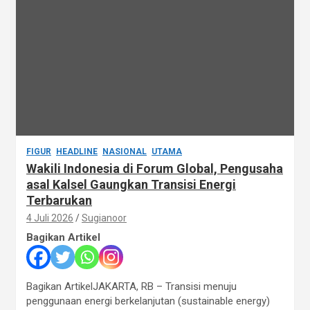
FIGUR
HEADLINE
NASIONAL
UTAMA
Wakili Indonesia di Forum Global, Pengusaha
asal Kalsel Gaungkan Transisi Energi
Terbarukan
4 Juli 2026
Sugianoor
Bagikan Artikel
Bagikan ArtikelJAKARTA, RB – Transisi menuju
penggunaan energi berkelanjutan (sustainable energy)