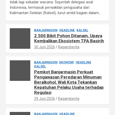
tidak lagi sekadar wacana. Sejumlah delegasi asal
Indonesia, termasuk perwakilan pengusaha dari
Kalimantan Selatan (Kalsel), turut ambil bagian dalam…
BANJARMASIN
HEADLINE
KALSEL
2.500 Bibit Pohon Ditanam, Upaya
Kembalikan Ekosistem TPA Basirih
30 Juni 2026
Ragamberita
BANJARMASIN
EKONOMI
HEADLINE
KALSEL
Pemkot Banjarmasin Perkuat
Pengawasan Peredaran Minuman
Beralkohol, Wali Kota Tekankan
Kepatuhan Pelaku Usaha terhadap
Regulasi
29 Juni 2026
Ragamberita
BANJARMASIN
HEADLINE