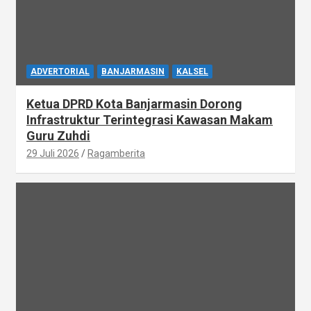
ADVERTORIAL
BANJARMASIN
KALSEL
Ketua DPRD Kota Banjarmasin Dorong
Infrastruktur Terintegrasi Kawasan Makam
Guru Zuhdi
29 Juli 2026
Ragamberita