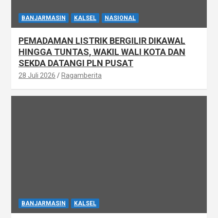
BANJARMASIN
KALSEL
NASIONAL
PEMADAMAN LISTRIK BERGILIR DIKAWAL
HINGGA TUNTAS, WAKIL WALI KOTA DAN
SEKDA DATANGI PLN PUSAT
28 Juli 2026
Ragamberita
BANJARMASIN
KALSEL