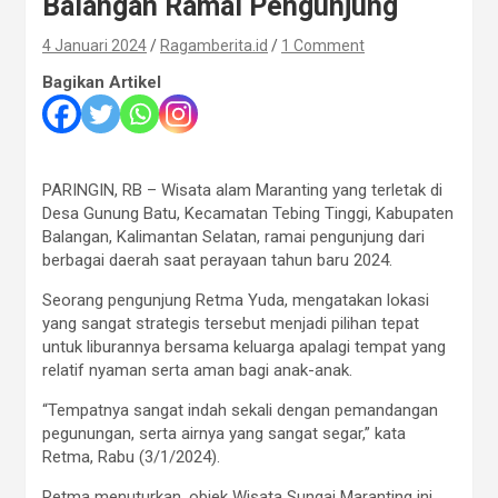
Balangan Ramai Pengunjung
4 Januari 2024
Ragamberita.id
1 Comment
Bagikan Artikel
PARINGIN, RB – Wisata alam Maranting yang terletak di
Desa Gunung Batu, Kecamatan Tebing Tinggi, Kabupaten
Balangan, Kalimantan Selatan, ramai pengunjung dari
berbagai daerah saat perayaan tahun baru 2024.
Seorang pengunjung Retma Yuda, mengatakan lokasi
yang sangat strategis tersebut menjadi pilihan tepat
untuk liburannya bersama keluarga apalagi tempat yang
relatif nyaman serta aman bagi anak-anak.
“Tempatnya sangat indah sekali dengan pemandangan
pegunungan, serta airnya yang sangat segar,” kata
Retma, Rabu (3/1/2024).
Retma menuturkan, objek Wisata Sungai Maranting ini