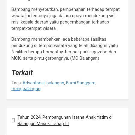
Bambang menyebutkan, pembenahan terhadap tempat
wisata ini tentunya juga dalam upaya mendukung visi-
misi kepala daerah yaitu pengembangan terhadap
tempat-tempat wisata.
Bambang menambahkan, ada beberapa fasilitas
pendukung di tempat wisata yang telah dibangun yaitu
fasilitas berupa homestay, tempat parkir, gazebo dan
MCK, serta pintu gerbangnya. (MC Balangan)
Terkait
Tags:
Adventorial
,
balangan
,
Bumi Sanggam
,
orangbalangan
Tahun 2024, Pembangunan Istana Anak Yatim di
N
Balangan Masuki Tahap III
a