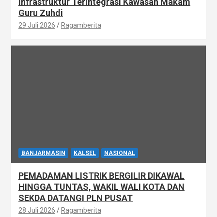
Infrastruktur Terintegrasi Kawasan Makam
Guru Zuhdi
29 Juli 2026
Ragamberita
BANJARMASIN
KALSEL
NASIONAL
PEMADAMAN LISTRIK BERGILIR DIKAWAL
HINGGA TUNTAS, WAKIL WALI KOTA DAN
SEKDA DATANGI PLN PUSAT
28 Juli 2026
Ragamberita