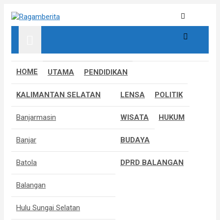
S
k
Informatif, Edukatif & Inpiratif
Ragamberita
i
p
t
o
c
HOME
UTAMA
PENDIDIKAN
o
n
KALIMANTAN SELATAN
LENSA
POLITIK
t
e
Banjarmasin
WISATA
HUKUM
n
t
Banjar
BUDAYA
Batola
DPRD BALANGAN
Balangan
Hulu Sungai Selatan