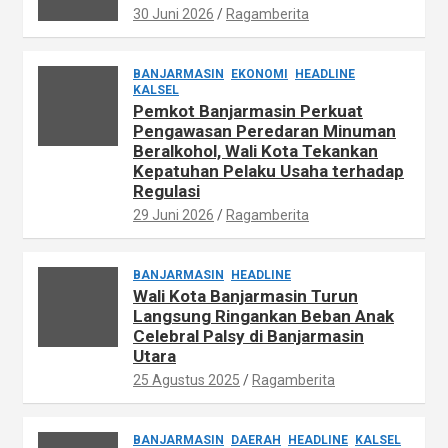
30 Juni 2026
Ragamberita
BANJARMASIN
EKONOMI
HEADLINE
KALSEL
Pemkot Banjarmasin Perkuat
Pengawasan Peredaran Minuman
Beralkohol, Wali Kota Tekankan
Kepatuhan Pelaku Usaha terhadap
Regulasi
29 Juni 2026
Ragamberita
BANJARMASIN
HEADLINE
Wali Kota Banjarmasin Turun
Langsung Ringankan Beban Anak
Celebral Palsy di Banjarmasin
Utara
25 Agustus 2025
Ragamberita
BANJARMASIN
DAERAH
HEADLINE
KALSEL