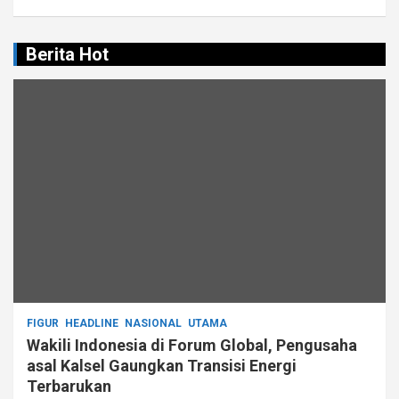
Berita Hot
FIGUR
HEADLINE
NASIONAL
UTAMA
Wakili Indonesia di Forum Global, Pengusaha
asal Kalsel Gaungkan Transisi Energi
Terbarukan