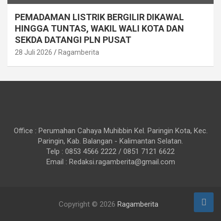
PEMADAMAN LISTRIK BERGILIR DIKAWAL
HINGGA TUNTAS, WAKIL WALI KOTA DAN
SEKDA DATANGI PLN PUSAT
28 Juli 2026
Ragamberita
Office : Perumahan Cahaya Muhibbin Kel. Paringin Kota, Kec.
Paringin, Kab. Balangan - Kalimantan Selatan.
Telp : 0853 4566 2222 / 0851 7121 6622
Email : Redaksi.ragamberita@gmail.com
Copyright © 2026
Ragamberita