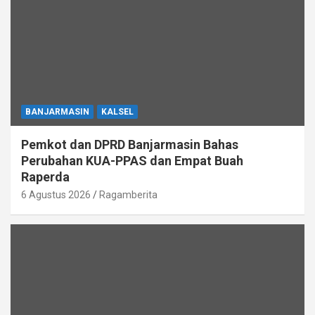
BANJARMASIN
KALSEL
Pemkot dan DPRD Banjarmasin Bahas
Perubahan KUA-PPAS dan Empat Buah
Raperda
6 Agustus 2026
Ragamberita