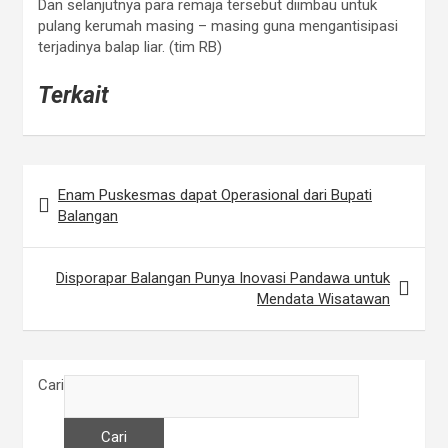
Dan selanjutnya para remaja tersebut diimbau untuk
pulang kerumah masing – masing guna mengantisipasi
terjadinya balap liar. (tim RB)
Terkait
Enam Puskesmas dapat Operasional dari Bupati
N
Balangan
a
v
Disporapar Balangan Punya Inovasi Pandawa untuk
i
Mendata Wisatawan
g
a
Cari
s
i
Cari