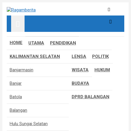
S
k
Informatif, Edukatif & Inpiratif
Ragamberita
i
p
t
o
c
HOME
UTAMA
PENDIDIKAN
o
n
KALIMANTAN SELATAN
LENSA
POLITIK
t
e
Banjarmasin
WISATA
HUKUM
n
t
Banjar
BUDAYA
Batola
DPRD BALANGAN
Balangan
Hulu Sungai Selatan