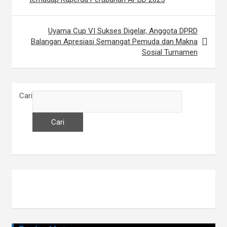
a
v
Uyama Cup VI Sukses Digelar, Anggota DPRD
i
Balangan Apresiasi Semangat Pemuda dan Makna
Sosial Turnamen
g
a
s
Cari
i
p
Cari
o
s