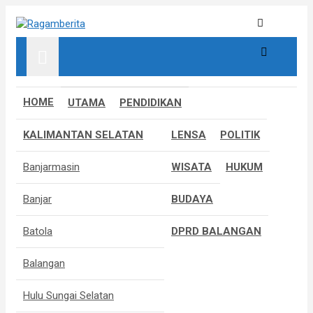
S
k
Informatif, Edukatif & Inpiratif
Ragamberita
i
p
t
o
c
HOME
UTAMA
PENDIDIKAN
o
n
KALIMANTAN SELATAN
LENSA
POLITIK
t
e
Banjarmasin
WISATA
HUKUM
n
t
Banjar
BUDAYA
Batola
DPRD BALANGAN
Balangan
Hulu Sungai Selatan