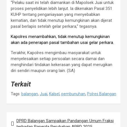
“Pelaku saat ini telah diamankan di Mapolsek Juai untuk
proses penyelidikan lebih lanjut. Ia dikenakan Pasal 351
KUHP tentang penganiayaan yang menyebabkan
kematian, dan tidak menutup kemungkinan akan dijerat
pasal berlapis setelah gelar perkara,” tegasnya.
Kapolres menambahkan, tidak menutup kemungkinan
akan ada penerapan pasal tambahan usai gelar perkara.
Terakhir, Kapolres mengimbau masyarakat untuk
menyelesaikan setiap persoalan secara damai dan
menghindari tindakan kekerasan yang dapat merugikan
diri sendiri maupun orang lain. (SA)
Terkait
Tags:
balangan
,
Juai
,
Kalsel
,
pembunuhan
,
Polres Balangan
DPRD Balangan Sampaikan Pandangan Umum Fraksi
N
terhadap Raperda Perubahan APBD 2025