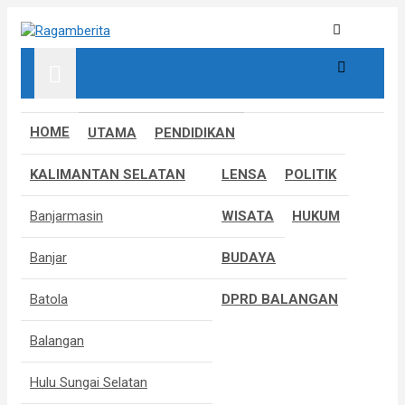
Skip
to
Informatif, Edukatif & Inpiratif
Ragamberita
content
HOME
UTAMA
PENDIDIKAN
KALIMANTAN SELATAN
LENSA
POLITIK
Banjarmasin
WISATA
HUKUM
Banjar
BUDAYA
Batola
DPRD BALANGAN
Balangan
Hulu Sungai Selatan