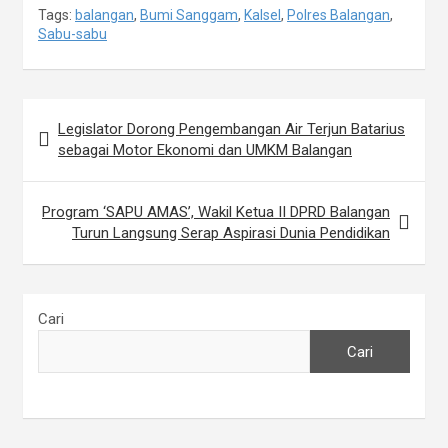
Tags:
balangan
,
Bumi Sanggam
,
Kalsel
,
Polres Balangan
,
Sabu-sabu
Navigasi
Legislator Dorong Pengembangan Air Terjun Batarius
pos
sebagai Motor Ekonomi dan UMKM Balangan
Program ‘SAPU AMAS’, Wakil Ketua II DPRD Balangan
Turun Langsung Serap Aspirasi Dunia Pendidikan
Cari
Cari