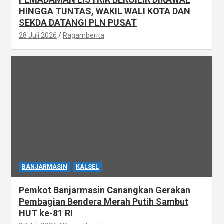
HINGGA TUNTAS, WAKIL WALI KOTA DAN
SEKDA DATANGI PLN PUSAT
28 Juli 2026
Ragamberita
BANJARMASIN
KALSEL
Pemkot Banjarmasin Canangkan Gerakan
Pembagian Bendera Merah Putih Sambut
HUT ke-81 RI