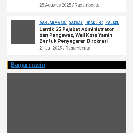
25 Agustus 2025
Ragamberita
BANJARMASIN
DAERAH
HEADLINE
KALSEL
Lantik 65 Pejabat Administrator
dan Pengawas, Wali Kota Yamin:
Bentuk Penyegaran Birokrasi
21 Juli 2025
Ragamberita
Banjarmasin