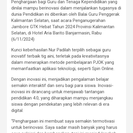
Penghargaan bagi Guru dan Tenaga Kependidikan yang
dinilai mampu berinovasi dalam menjalankan tugasnya di
dunia Pendidikan ini diberikan oleh Balai Guru Penggerak
Kalimantan Selatan, saat acara Penganugerahan
Jambore GTK Hebat Tahun 2024 Provinsi Kalimantan
Selatan, di Hotel Aria Barito Banjarmasin, Rabu
(6/11/2024)
Kunci keberhasilan Nur Padilah terpilih sebagai guru
inovatif terbaik tig aini, terletak pada kreativitasnya
dalam menerapkan metode pembelajaran PJOK yang
memanfaatkan aplikasi teknologi, seperti Spin Online.
Dengan inovasi ini, menjadikan pengalaman belajar
semakin interaktif dan seru bagi para siswa. Inovasi-
inovasi ini dirancang untuk menjawab tantangan
pendidikan 4.0, yang diharapkan mampu menjangkau
siswa dengan pendekatan yang lebih relevan di era
digital.
“Penghargaan ini membuat saya semakin termotivasi
untuk berinovasi. Saya sadar masih banyak yang harus