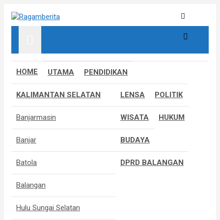
S
k
Informatif, Edukatif & Inpiratif
Ragamberita
i
p
t
o
c
HOME
UTAMA
PENDIDIKAN
o
n
KALIMANTAN SELATAN
LENSA
POLITIK
t
e
Banjarmasin
WISATA
HUKUM
n
t
Banjar
BUDAYA
Batola
DPRD BALANGAN
Balangan
Hulu Sungai Selatan