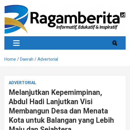
Skip
to
content
Informatif, Edukatif & Inpiratif
Ragamberita
Home
Daerah
Advertorial
ADVERTORIAL
Melanjutkan Kepemimpinan,
Abdul Hadi Lanjutkan Visi
Membangun Desa dan Menata
Kota untuk Balangan yang Lebih
Maju dan Sejahtera