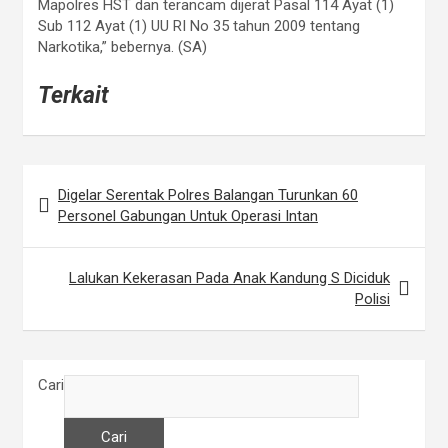
Mapolres HST dan terancam dijerat Pasal 114 Ayat (1)
Sub 112 Ayat (1) UU RI No 35 tahun 2009 tentang
Narkotika,” bebernya. (SA)
Terkait
Digelar Serentak Polres Balangan Turunkan 60
N
Personel Gabungan Untuk Operasi Intan
a
v
Lalukan Kekerasan Pada Anak Kandung S Diciduk
i
Polisi
g
a
Cari
s
i
Cari