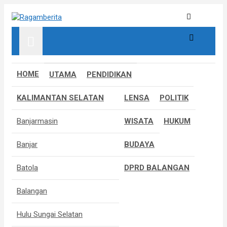
S
k
Informatif, Edukatif & Inpiratif
Ragamberita
i
p
t
o
c
HOME
UTAMA
PENDIDIKAN
o
n
KALIMANTAN SELATAN
LENSA
POLITIK
t
e
Banjarmasin
WISATA
HUKUM
n
t
Banjar
BUDAYA
Batola
DPRD BALANGAN
Balangan
Hulu Sungai Selatan