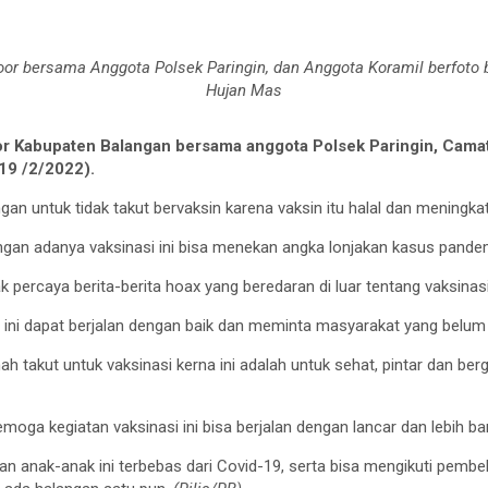
or bersama Anggota Polsek Paringin, dan Anggota Koramil berfoto
Hujan Mas
Kabupaten Balangan bersama anggota Polsek Paringin, Camat Pa
19 /2/2022).
untuk tidak takut bervaksin karena vaksin itu halal dan meningkat
ngan adanya vaksinasi ini bisa menekan angka lonjakan kasus pandemi 
 percaya berita-berita hoax yang beredaran di luar tentang vaksinasi
 ini dapat berjalan dengan baik dan meminta masyarakat yang belum
 takut untuk vaksinasi kerna ini adalah untuk sehat, pintar dan be
moga kegiatan vaksinasi ini bisa berjalan dengan lancar dan lebih ba
n anak-anak ini terbebas dari Covid-19, serta bisa mengikuti pembe