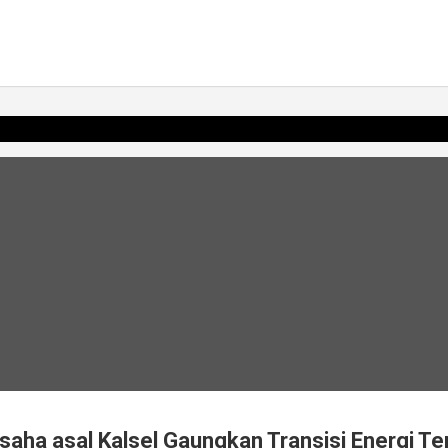
usaha asal Kalsel Gaungkan Transisi Energi T