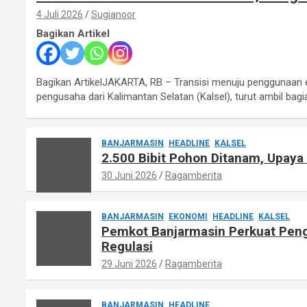
4 Juli 2026
Sugianoor
Bagikan Artikel
Bagikan ArtikelJAKARTA, RB – Transisi menuju penggunaan en
pengusaha dari Kalimantan Selatan (Kalsel), turut ambil bag
BANJARMASIN
HEADLINE
KALSEL
2.500 Bibit Pohon Ditanam, Upaya
30 Juni 2026
Ragamberita
BANJARMASIN
EKONOMI
HEADLINE
KALSEL
Pemkot Banjarmasin Perkuat Peng
Regulasi
29 Juni 2026
Ragamberita
BANJARMASIN
HEADLINE