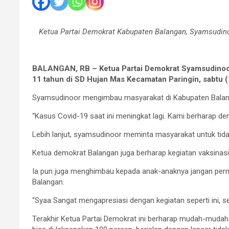
Ketua Partai Demokrat Kabupaten Balangan, Syamsudino
BALANGAN, RB – Ketua Partai Demokrat Syamsudinoor 
11 tahun di SD Hujan Mas Kecamatan Paringin, sabtu (
Syamsudinoor mengimbau masyarakat di Kabupaten Balangan 
“Kasus Covid-19 saat ini meningkat lagi. Kami berharap de
Lebih lanjut, syamsudinoor meminta masyarakat untuk tidak
Ketua demokrat Balangan juga berharap kegiatan vaksinasi
Ia pun juga menghimbau kepada anak-anaknya jangan pernah
Balangan.
“Syaa Sangat mengapresiasi dengan kegiatan seperti ini, se
Terakhir Ketua Partai Demokrat ini berharap mudah-mudaha