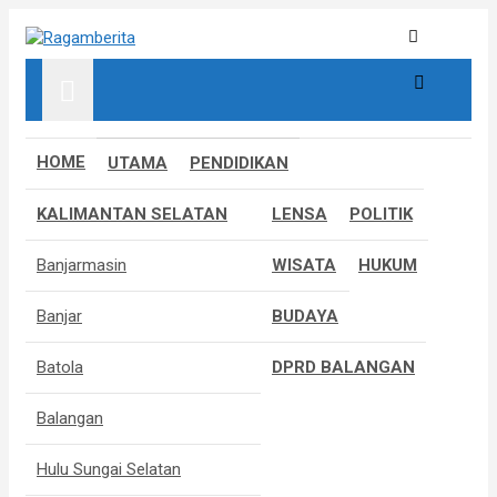
Skip
to
Informatif, Edukatif & Inpiratif
Ragamberita
content
HOME
UTAMA
PENDIDIKAN
KALIMANTAN SELATAN
LENSA
POLITIK
Banjarmasin
WISATA
HUKUM
Banjar
BUDAYA
Batola
DPRD BALANGAN
Balangan
Hulu Sungai Selatan