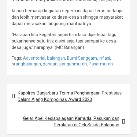
Ia pun berharap kegiatan seperti ini dapat terus berlanjut
dan lebih menyasar ke dasa-desa sehingga masyarakat
dapat merasakan langsung manfaatnya.
“Harapan kita kegiatan seperti ini bisa diperlebar lagi,
bukanhanya satu titik disini saja tapi sampai ke desa-
desa juga,” harapnya. (MC Balangan)
Tags:
Adventorial
,
balangan
,
Bumi Sanggam
,
inflasi
,
orangbalangan
,
pangan
,
panganmurah
,
Pasarmurah
Navigasi
Kapolres Banjarbaru Terima Penghargaan Prestisius
pos
Dalam Ajang Kompolnas Award 2023
Gelar Apel Kesiapsiagaan Karhutla, Pasukan dan
Peralatan di Cek Sekda Balangan