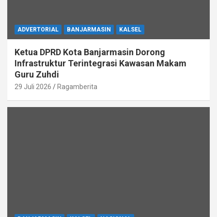
ADVERTORIAL
BANJARMASIN
KALSEL
Ketua DPRD Kota Banjarmasin Dorong
Infrastruktur Terintegrasi Kawasan Makam
Guru Zuhdi
29 Juli 2026
Ragamberita