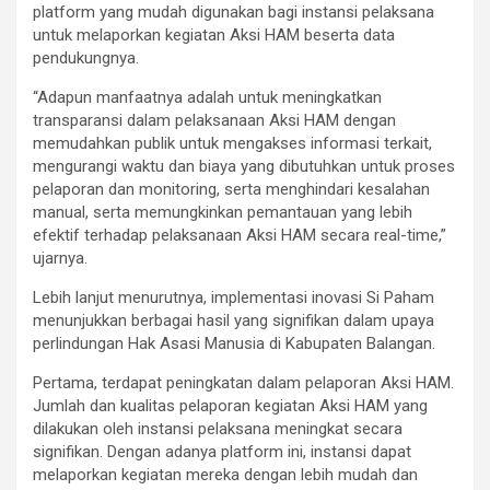
platform yang mudah digunakan bagi instansi pelaksana
untuk melaporkan kegiatan Aksi HAM beserta data
pendukungnya.
“Adapun manfaatnya adalah untuk meningkatkan
transparansi dalam pelaksanaan Aksi HAM dengan
memudahkan publik untuk mengakses informasi terkait,
mengurangi waktu dan biaya yang dibutuhkan untuk proses
pelaporan dan monitoring, serta menghindari kesalahan
manual, serta memungkinkan pemantauan yang lebih
efektif terhadap pelaksanaan Aksi HAM secara real-time,”
ujarnya.
Lebih lanjut menurutnya, implementasi inovasi Si Paham
menunjukkan berbagai hasil yang signifikan dalam upaya
perlindungan Hak Asasi Manusia di Kabupaten Balangan.
Pertama, terdapat peningkatan dalam pelaporan Aksi HAM.
Jumlah dan kualitas pelaporan kegiatan Aksi HAM yang
dilakukan oleh instansi pelaksana meningkat secara
signifikan. Dengan adanya platform ini, instansi dapat
melaporkan kegiatan mereka dengan lebih mudah dan