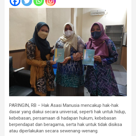
PARINGIN, RB – Hak Asasi Manusia mencakup hak-hak
dasar yang diakui secara universal, seperti hak untuk hidup,
kebebasan, persamaan di hadapan hukum, kebebasan
berpendapat dan beragama, serta hak untuk tidak disiksa
atau diperlakukan secara sewenang-wenang.