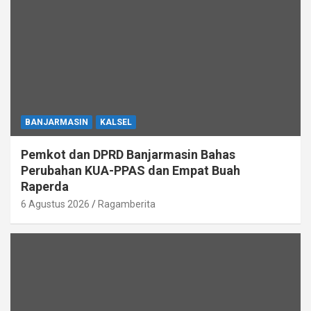
BANJARMASIN
KALSEL
Pemkot dan DPRD Banjarmasin Bahas
Perubahan KUA-PPAS dan Empat Buah
Raperda
6 Agustus 2026
Ragamberita