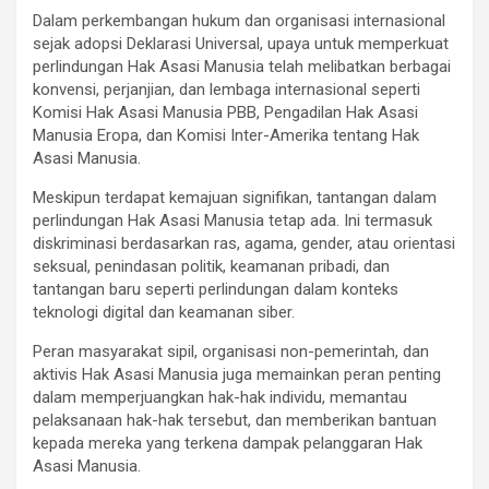
Dalam perkembangan hukum dan organisasi internasional
sejak adopsi Deklarasi Universal, upaya untuk memperkuat
perlindungan Hak Asasi Manusia telah melibatkan berbagai
konvensi, perjanjian, dan lembaga internasional seperti
Komisi Hak Asasi Manusia PBB, Pengadilan Hak Asasi
Manusia Eropa, dan Komisi Inter-Amerika tentang Hak
Asasi Manusia.
Meskipun terdapat kemajuan signifikan, tantangan dalam
perlindungan Hak Asasi Manusia tetap ada. Ini termasuk
diskriminasi berdasarkan ras, agama, gender, atau orientasi
seksual, penindasan politik, keamanan pribadi, dan
tantangan baru seperti perlindungan dalam konteks
teknologi digital dan keamanan siber.
Peran masyarakat sipil, organisasi non-pemerintah, dan
aktivis Hak Asasi Manusia juga memainkan peran penting
dalam memperjuangkan hak-hak individu, memantau
pelaksanaan hak-hak tersebut, dan memberikan bantuan
kepada mereka yang terkena dampak pelanggaran Hak
Asasi Manusia.