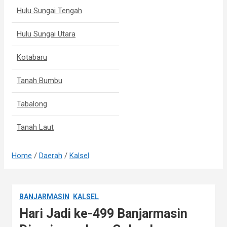
Hulu Sungai Tengah
Hulu Sungai Utara
Kotabaru
Tanah Bumbu
Tabalong
Tanah Laut
Home
Daerah
Kalsel
BANJARMASIN
KALSEL
Hari Jadi ke-499 Banjarmasin