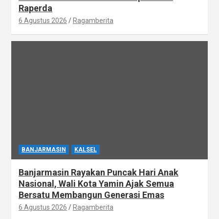
Raperda
6 Agustus 2026
Ragamberita
BANJARMASIN
KALSEL
Banjarmasin Rayakan Puncak Hari Anak
Nasional, Wali Kota Yamin Ajak Semua
Bersatu Membangun Generasi Emas
6 Agustus 2026
Ragamberita