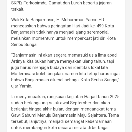
SKPD, Forkopimda, Camat dan Lurah beserta jajaran
terkait.
Wali Kota Banjarmasin, H. Muhammad Yamin HR
menegaskan bahwa peringatan Hari Jadi ke-499 Kota
Banjarmasin tidak hanya menjadi ajang seremonial,
melainkan momentum untuk memperkuat jati diri Kota
Seribu Sungai.
“Banjarmasin ini akan segera memasuki usia lima abad.
Artinya, kita bukan hanya merayakan ulang tahun, tapi
juga harus menjaga budaya dan identitas lokal kita.
Modernisasi boleh berjalan, namun kita tetap harus ingat
bahwa Banjarmasin dikenal sebagai Kota Seribu Sungai,”
ujar Yamin.
Ia menyampaikan, rangkaian kegiatan Harjad tahun 2025
sudah berlangsung sejak awal September dan akan
berlanjut hingga akhir bulan, dengan mengangkat tema
Gawi Sabumi Menuju Banjarmasin Maju Sejahtera. Tema
tersebut, lanjutnya, menjadi semangat kebersamaan
untuk membangun kota secara merata di berbagai