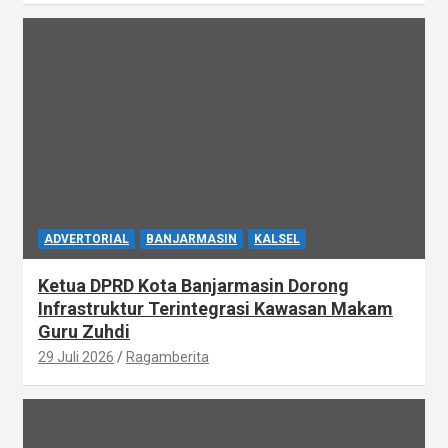
ADVERTORIAL
BANJARMASIN
KALSEL
Ketua DPRD Kota Banjarmasin Dorong
Infrastruktur Terintegrasi Kawasan Makam
Guru Zuhdi
29 Juli 2026
Ragamberita