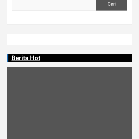
Cari
Berita Hot