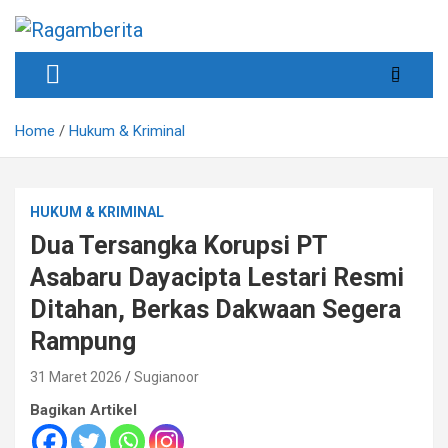
Skip
to
content
Informatif, Edukatif & Inpiratif
Ragamberita
Home
Hukum & Kriminal
HUKUM & KRIMINAL
Dua Tersangka Korupsi PT
Asabaru Dayacipta Lestari Resmi
Ditahan, Berkas Dakwaan Segera
Rampung
31 Maret 2026
Sugianoor
Bagikan Artikel