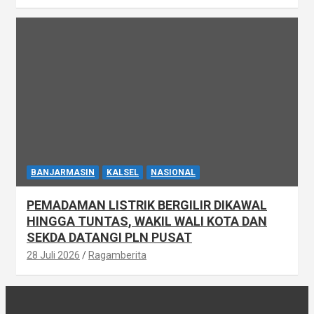
BANJARMASIN
KALSEL
NASIONAL
PEMADAMAN LISTRIK BERGILIR DIKAWAL
HINGGA TUNTAS, WAKIL WALI KOTA DAN
SEKDA DATANGI PLN PUSAT
28 Juli 2026
Ragamberita