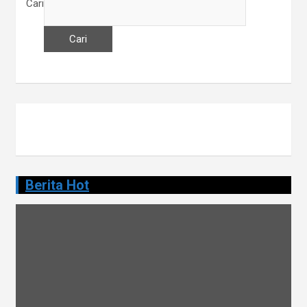
a
Cari
s
Cari
i
p
o
s
Berita Hot