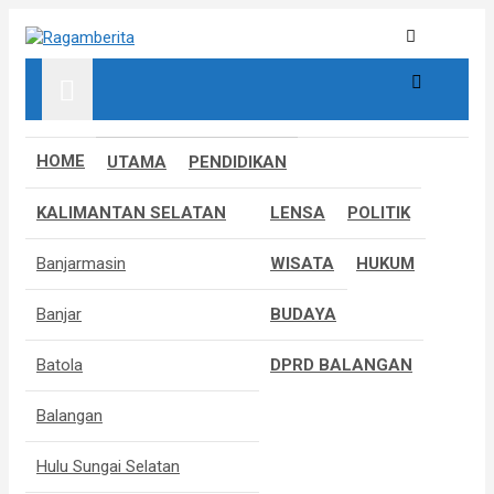
S
k
Informatif, Edukatif & Inpiratif
Ragamberita
i
p
t
o
c
HOME
UTAMA
PENDIDIKAN
o
n
KALIMANTAN SELATAN
LENSA
POLITIK
t
e
Banjarmasin
WISATA
HUKUM
n
t
Banjar
BUDAYA
Batola
DPRD BALANGAN
Balangan
Hulu Sungai Selatan