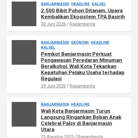
BANJARMASIN
HEADLINE
KALSEL
2.500 Bibit Pohon Ditanam, Upaya
Kembalikan Ekosistem TPA Basirih
30 Juni 2026
Ragamberita
BANJARMASIN
EKONOMI
HEADLINE
KALSEL
Pemkot Banjarmasin Perkuat
Pengawasan Peredaran Minuman
Beralkohol, Wali Kota Tekankan
Kepatuhan Pelaku Usaha terhadap
Regulasi
29 Juni 2026
Ragamberita
BANJARMASIN
HEADLINE
Wali Kota Banjarmasin Turun
Langsung Ringankan Beban Anak
Celebral Palsy di Banjarmasin
Utara
25 Agustus 2025
Ragamberita