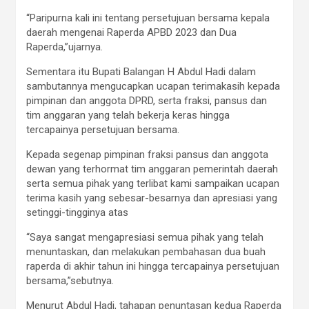
“Paripurna kali ini tentang persetujuan bersama kepala
daerah mengenai Raperda APBD 2023 dan Dua
Raperda,”ujarnya.
Sementara itu Bupati Balangan H Abdul Hadi dalam
sambutannya mengucapkan ucapan terimakasih kepada
pimpinan dan anggota DPRD, serta fraksi, pansus dan
tim anggaran yang telah bekerja keras hingga
tercapainya persetujuan bersama.
Kepada segenap pimpinan fraksi pansus dan anggota
dewan yang terhormat tim anggaran pemerintah daerah
serta semua pihak yang terlibat kami sampaikan ucapan
terima kasih yang sebesar-besarnya dan apresiasi yang
setinggi-tingginya atas
“Saya sangat mengapresiasi semua pihak yang telah
menuntaskan, dan melakukan pembahasan dua buah
raperda di akhir tahun ini hingga tercapainya persetujuan
bersama,”sebutnya.
Menurut Abdul Hadi, tahapan penuntasan kedua Raperda