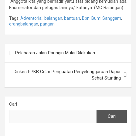
“Anggota kita yang berhadir yaitu staf bidang kemudian ada
Enumerator dan petugas lainnya,” katanya. (MC Balangan)
Tags:
Adventorial
,
balangan
,
bantuan
,
Bpn
,
Bumi Sanggam
,
orangbalangan
,
pangan
Navigasi
Pelebaran Jalan Paringin Mulai Dilakukan
pos
Dinkes PPKB Gelar Penguatan Penyelenggaraan Dapur
Sehat Stunting
Cari
Cari