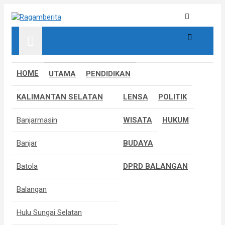
S
k
Informatif, Edukatif & Inpiratif
Ragamberita
i
p
t
o
c
HOME
UTAMA
PENDIDIKAN
o
n
KALIMANTAN SELATAN
LENSA
POLITIK
t
e
Banjarmasin
WISATA
HUKUM
n
t
Banjar
BUDAYA
Batola
DPRD BALANGAN
Balangan
Hulu Sungai Selatan