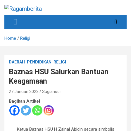
Skip
to
content
Informatif, Edukatif & Inpiratif
Ragamberita
Home
Religi
DAERAH
PENDIDIKAN
RELIGI
Baznas HSU Salurkan Bantuan
Keagamaan
27 Januari 2023
Sugianoor
Bagikan Artikel
Ketua Baznas HSU H Zainal Abidin secara simbolis