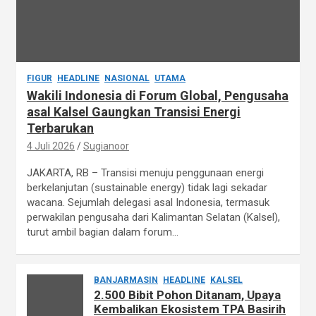
FIGUR
HEADLINE
NASIONAL
UTAMA
Wakili Indonesia di Forum Global, Pengusaha
asal Kalsel Gaungkan Transisi Energi
Terbarukan
4 Juli 2026
Sugianoor
JAKARTA, RB – Transisi menuju penggunaan energi
berkelanjutan (sustainable energy) tidak lagi sekadar
wacana. Sejumlah delegasi asal Indonesia, termasuk
perwakilan pengusaha dari Kalimantan Selatan (Kalsel),
turut ambil bagian dalam forum…
BANJARMASIN
HEADLINE
KALSEL
2.500 Bibit Pohon Ditanam, Upaya
Kembalikan Ekosistem TPA Basirih