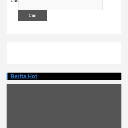
Cari
Cari
Berita Hot