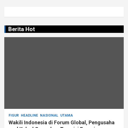
Berita Hot
FIGUR
HEADLINE
NASIONAL
UTAMA
Wakili Indonesia di Forum Global, Pengusaha