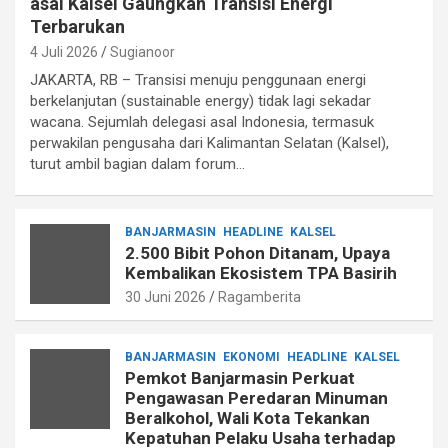
asal Kalsel Gaungkan Transisi Energi
Terbarukan
4 Juli 2026
Sugianoor
JAKARTA, RB – Transisi menuju penggunaan energi
berkelanjutan (sustainable energy) tidak lagi sekadar
wacana. Sejumlah delegasi asal Indonesia, termasuk
perwakilan pengusaha dari Kalimantan Selatan (Kalsel),
turut ambil bagian dalam forum…
BANJARMASIN
HEADLINE
KALSEL
2.500 Bibit Pohon Ditanam, Upaya
Kembalikan Ekosistem TPA Basirih
30 Juni 2026
Ragamberita
BANJARMASIN
EKONOMI
HEADLINE
KALSEL
Pemkot Banjarmasin Perkuat
Pengawasan Peredaran Minuman
Beralkohol, Wali Kota Tekankan
Kepatuhan Pelaku Usaha terhadap