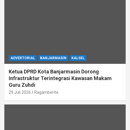
ADVERTORIAL
BANJARMASIN
KALSEL
Ketua DPRD Kota Banjarmasin Dorong
Infrastruktur Terintegrasi Kawasan Makam
Guru Zuhdi
29 Juli 2026
Ragamberita