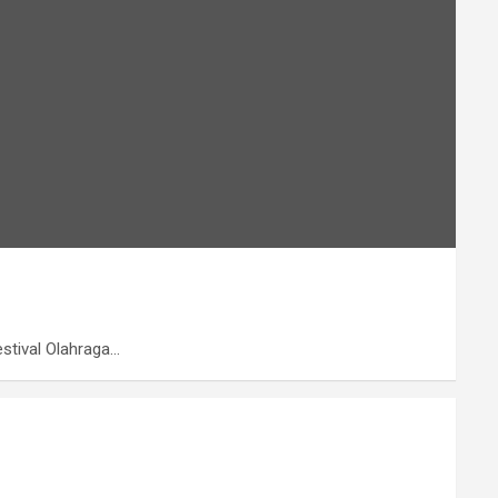
stival Olahraga…