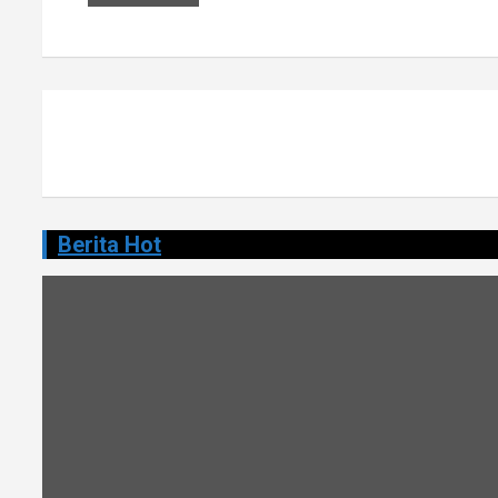
Berita Hot