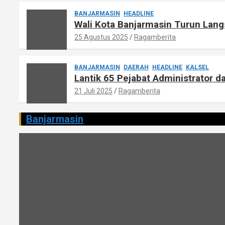
BANJARMASIN
HEADLINE
Wali Kota Banjarmasin Turun Lang
25 Agustus 2025
Ragamberita
BANJARMASIN
DAERAH
HEADLINE
KALSEL
Lantik 65 Pejabat Administrator d
21 Juli 2025
Ragamberita
Banjarmasin