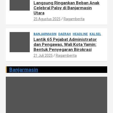
Langsung Ringankan Beban Anak
Celebral Palsy di Banjarmasin
Utara
25 Agustus 2025
Ragamberita
BANJARMASIN
DAERAH
HEADLINE
KALSEL
Lantik 65 Pejabat Administrator
dan Pengawas, Wali Kota Yamin:
Bentuk Penyegaran Birokrasi
21 Juli 2025
Ragamberita
Banjarmasin