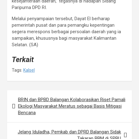
kesejahteraan daerah,” tegasnya di hadapan Sidang
Paripurna DPD RI.
Melalui penyampaian tersebut, Dayat El berharap
pemerintah pusat dan para pemangku kepentingan
segera merespons berbagai persoalan daerah yang ia
sampaikan, khususnya bagi masyarakat Kalimantan
Selatan. (SA)
Terkait
Tags:
Kalsel
BRIN dan BPBD Balangan Kolaborasikan Riset Pamali
N
Ekologi Masyarakat Meratus sebagai Basis Mitigasi
a
Bencana
v
i
Jelang Iduladha, Pemkab dan DPRD Balangan Sidak
Takaran BBM di SPBU