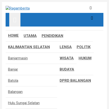
S
k
Informatif, Edukatif & Inpiratif
Ragamberita
i
p
t
o
c
HOME
UTAMA
PENDIDIKAN
o
n
KALIMANTAN SELATAN
LENSA
POLITIK
t
e
Banjarmasin
WISATA
HUKUM
n
t
Banjar
BUDAYA
Batola
DPRD BALANGAN
Balangan
Hulu Sungai Selatan