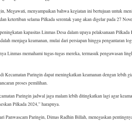
gin, Megawati, menyampaikan bahwa kegiatan ini bertujuan untuk men
n ketertiban selama Pilkada serentak yang akan digelar pada 27 Nov
n peningkatan kapasitas Linmas Desa dalam upaya pelaksanaan Pilkada
dalah menjaga keamanan, mulai dari persiapan hingga pengantaran logi
gnya Linmas memahami tugas-tugas mereka, termasuk pengawasan ling
di Kecamatan Paringin dapat meningkatkan keamanan dengan lebih gi
ncaran proses pemilihan.
amatan Paringin jadwal jaga malam lebih ditingkatkan lagi agar keama
seskan Pilkada 2024,” harapnya.
dari Panwascam Paringin, Dimas Radhin Billah, menegaskan pentingny