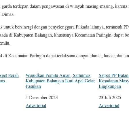
 garda terdepan dalam pengawasan di wilayah masing-masing, karena 
 Dimas.
 untuk bersinergi dengan penyelenggara Pilkada lainnya, termasuk PP
lkada di Kabupaten Balangan, khususnya Kecamatan Paringin, dapat ber
emilu.
4 di Kecamatan Paringin dapat terlaksana dengan damai, lancar, dan
Apel Serah
Wujudkan Pemilu Aman, Satlinmas
Satpol PP Balan
mas
Kabupaten Balangan Ikuti Apel Gelar
Kesadaran Masy
Pasukan
Lingkungan
Tanggal
4 Desember 2023
Tanggal
23 Juli 2025
Sehubungan dengan
Advertorial
Sehubungan de
Advertorial