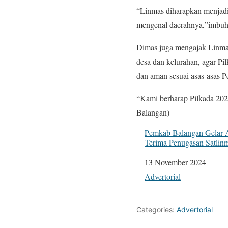
“Linmas diharapkan menjadi
mengenal daerahnya,”imbuh
Dimas juga mengajak Linmas
desa dan kelurahan, agar Pi
dan aman sesuai asas-asas P
“Kami berharap Pilkada 202
Balangan)
Pemkab Balangan Gelar 
Terima Penugasan Satlin
Tanggal
13 November 2024
Sehubungan dengan
Advertorial
Categories:
Advertorial